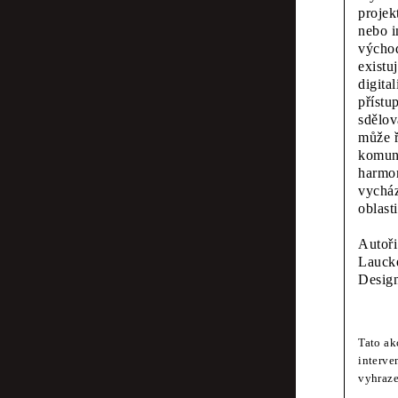
Fraser Mugger
projek
Obra
nebo i
východ
Typo
existu
digita
přístu
film
sdělov
může ř
komuni
harmon
Émilie Ferrat,
vycház
Muz
oblasti
Autoři
čísel
Laucke
Design
Scott Joseph
Tato ak
Vidě
interve
vyhraze