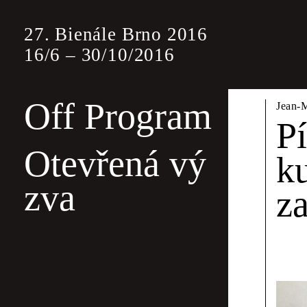
27. Bienále Brno 2016
16
/
6
–
30
/
10
/
2016
Off Program
Off 
Jean-M
P
Otevřená vý
k
Off program j
zva
jiným oborový
z
bude tentokrát
Wayne Daly &
Poli