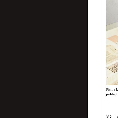
Jean-Marc Kli
Písm
kust
zak
Lotte van de H
fanf
Písma k
Pauline Kerle
pohled
Tady
Výstav