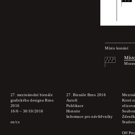
Za obsah akce ru
Místo konání
Místo
Morav
27. mezinárodní bienále
27. Bienále Brno 2016
Meziná
grafického designu Brno
Autoři
Které z
2016
Publikace
olizova
16
/
6
–
30
/
10
/
2016
Historie
Soubor
Informace pro návštěvníky
Zdeněk
en
cs
Studov
Off Pr