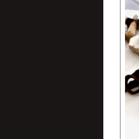
Jean-Marc Kli
Písm
kust
zak
Lotte van de H
fanf
Pauline Kerle
Tady