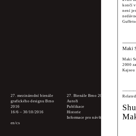
končí v
není je
nedávné
Guffets
Za obsah akce ru
Maki 
Místo konání
Místo
Maki Su
Morav
2000 z
Kajsou 
27. mezinárodní bienále
27. Bienále Brno 2016
Meziná
Related
grafického designu Brno
Autoři
Které z
Shu
2016
Publikace
olizova
16
/
6
–
30
/
10
/
2016
Historie
Soubor
Mak
Informace pro návštěvníky
Zdeněk
en
cs
Studov
Off Pr