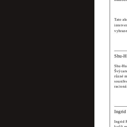
prot
být 
Tato ak
interve
vyhraze
Design Displa
Smrt
Shu-H
oper
Shu-Hua
Švýcars
různé m
Shu-Hua Chang
soustře
racioná
Chuť
Denisa Kollar
Ingrid
Nást
Ingrid 
kvůli m