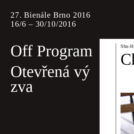
27. Bienále Brno 2016
16
/
6
–
30
/
10
/
2016
Off Program
Off 
Shu-H
C
Otevřená vý
Off program j
zva
jiným oborový
bude tentokrát
Wayne Daly &
Poli