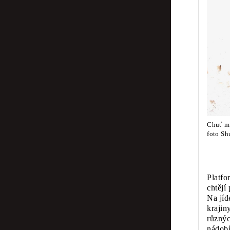
Fraser Mugger
Obra
Typo
film
Émilie Ferrat,
Muz
Chuť m
foto Sh
čísel
Platfo
chtějí
Scott Joseph
Na jíd
Vidě
krajin
různýc
nádobí