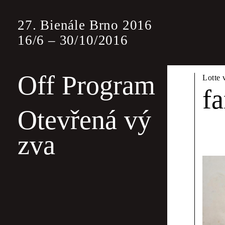
27. Bienále Brno 2016
16
/
6
–
30
/
10
/
2016
Off Program
Off 
Lotte 
fa
Otevřená vý
Off program j
zva
jiným oborový
bude tentokrát
Wayne Daly &
Poli