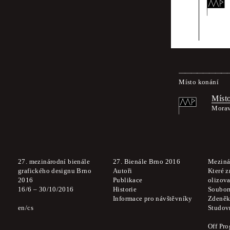
Za obsah akce ru
Místo konání
Místo
Morav
27. mezinárodní bienále
27. Bienále Brno 2016
Meziná
grafického designu Brno
Autoři
Které z
2016
Publikace
olizova
16
/
6
–
30
/
10
/
2016
Historie
Soubor
Informace pro návštěvníky
Zdeněk
en
cs
Studov
Off Pr