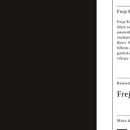
prot
Freja 
být 
Freja K
dějin u
amsterd
Design Displa
studijn
Bytes
. 
Smrt
během 
grafick
oper
věnuje 
Shu-Hua Chang
Related
Chuť
Fre
Denisa Kollar
Nást
Místo 