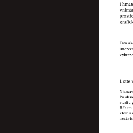
Fraser Mugger
i hmat
Obra
vnímán
prostř
Typo
grafic
film
Tato ak
interve
vyhraze
Émilie Ferrat,
Muz
Lotte 
čísel
Nizozem
Po abso
studiu 
Během p
Scott Joseph
kterou 
Vidě
nezávis